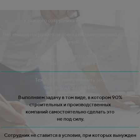
У каждого сотрудника есть своя работа.
Нет смысла нагружать человека не свойственной для него
задачей.
Заставлять разбираться в том,
в чем у него нет опыта.
Тем более, что применить это,
ему придется один раз.
Выполняем задачу в том виде, в котором 90%
строительных и производственных
компаний
самостоятельно сделать это
не под силу.
Сотрудник не ставится в условия, при которых вынужден