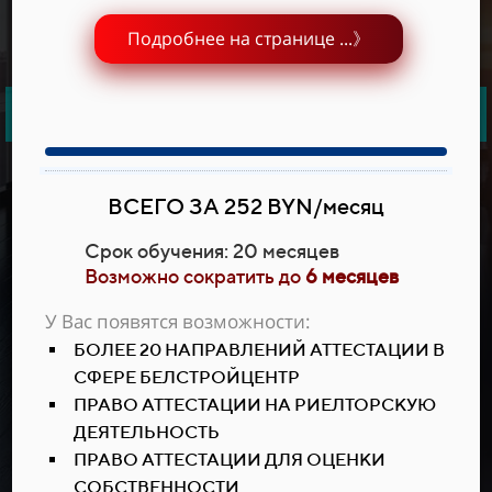
строительства и производства
с 2003 года
Подробнее на странице ...》
Единственная компания в Республике Беларусь
выполняющая
подобный комплекс работ
Решение любого вопроса Вы можете начать с
ВСЕГО ЗА 252 BYN/месяц
консультации у нас
Достаточно описать свою ситуацию обратившись по
Cрок обучения: 20 месяцев
Возможно сократить до
6 месяцев
телефону 8044-540-44-50
У Вас появятся возможности:
БОЛЕЕ 20 НАПРАВЛЕНИЙ АТТЕСТАЦИИ В
8044-540-44-50
СФЕРЕ БЕЛСТРОЙЦЕНТР
ПРАВО АТТЕСТАЦИИ НА РИЕЛТОРСКУЮ
Обратный звонок
ДЕЯТЕЛЬНОСТЬ
ПРАВО АТТЕСТАЦИИ ДЛЯ ОЦЕНКИ
СОБСТВЕННОСТИ